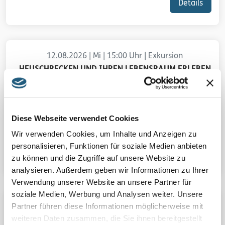
Details
12.08.2026 | Mi | 15:00 Uhr | Exkursion
HEUSCHRECKEN UND IHREN LEBENSRAUM ERLEBEN
Mit dem erfahrenen Referenten Heiko Korsch
entdecken wir die Heuschrecken in ihrem
Lebensraum rund um das Technische Denkmal.
Diese Webseite verwendet Cookies
Erfahren Sie zusätzlich viel Interessantes über das
Leben dieser Tiere.
Wir verwenden Cookies, um Inhalte und Anzeigen zu
personalisieren, Funktionen für soziale Medien anbieten
Details
zu können und die Zugriffe auf unsere Website zu
analysieren. Außerdem geben wir Informationen zu Ihrer
Verwendung unserer Website an unsere Partner für
soziale Medien, Werbung und Analysen weiter. Unsere
Partner führen diese Informationen möglicherweise mit
13.08.2026 | Do | 19:00 Uhr | Fledermausnacht
weiteren Daten zusammen, die Sie ihnen bereitgestellt
WAS FLATTERT DENN DA?