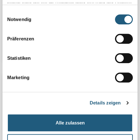
haben oder die sie im Rahmen Ihrer Nutzung der Dienste
Spielerisch nähern wir uns an diesem Abend
gesammelt haben.
Einwilligungsauswahl
gemeinsam dem Leben der Fledermäuse. Vor
Notwendig
Sonnenuntergang geht es los am Aparthotel in
Wurzbach. Mit etwas Glück können wir die Kobolde
der Nacht ...
Präferenzen
Details
Statistiken
Marketing
13.08.2026 | Do | 17:30 Uhr | AugustLust
WILDE KRÄUTERKOSMETIK MIT DER KRÄUTERSINE
(WORKSHOP)
Details zeigen
In diesem Workshop stellen wir gemeinsam eine
individuelle Kräuterseife im traditionellen
Kaltseifverfahren her. Dabei verbinden wir wertvolle
Alle zulassen
Pflanzenöle mit der Kraft heimischer Kräuter:
Lavendel schenkt der Seife einen feinen,