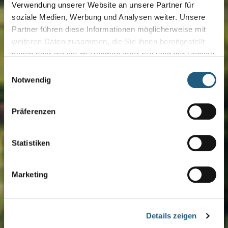
Verwendung unserer Website an unsere Partner für
soziale Medien, Werbung und Analysen weiter. Unsere
Partner führen diese Informationen möglicherweise mit
weiteren Daten zusammen, die Sie ihnen bereitgestellt
haben oder die sie im Rahmen Ihrer Nutzung der Dienste
gesammelt haben.
Einwilligungsauswahl
Notwendig
Präferenzen
Der
Thüringer Wald
Statistiken
ist
blau
.
Und das nur hier!
Marketing
Details zeigen
Unser Naturpark