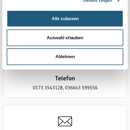
Details zeigen
Alexandra Triebel,
Tel.: 0173 3543128, 036643 599556,
Alle zulassen
naturfuehrer@freenet.de
zurück zur Liste
Auswahl erlauben
Ablehnen
Telefon
0173 3543128, 036643 599556