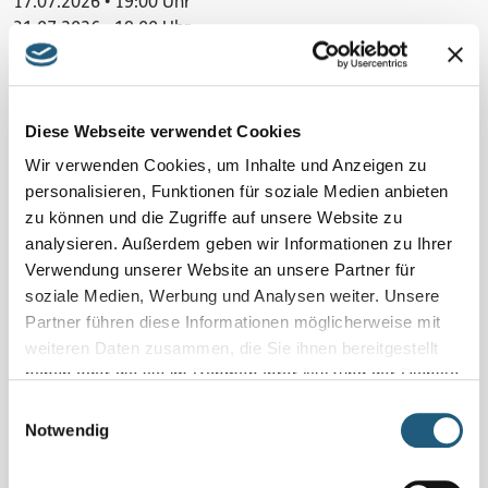
17.07.2026 • 19:00 Uhr
31.07.2026 • 19:00 Uhr
Veranstaltung verpasst?
Schauen Sie unter
„Naturpark-Erlebnisse und -Angebote“
Diese Webseite verwendet Cookies
und vereinbaren Sie Ihr Naturerlebnis für sich und Ihre
Familie, Freundinnen und Freunde oder Ihr Kollegium
Wir verwenden Cookies, um Inhalte und Anzeigen zu
direkt mit den Veranstaltenden.
personalisieren, Funktionen für soziale Medien anbieten
zu können und die Zugriffe auf unsere Website zu
analysieren. Außerdem geben wir Informationen zu Ihrer
Details
Verwendung unserer Website an unsere Partner für
1,5 h | 2 km | Skg: leicht | Sitzunterlage mitbringen | 10 € |
soziale Medien, Werbung und Analysen weiter. Unsere
weitere Termine online
Partner führen diese Informationen möglicherweise mit
weiteren Daten zusammen, die Sie ihnen bereitgestellt
Region
haben oder die sie im Rahmen Ihrer Nutzung der Dienste
Oberland mit besten Aussichten
gesammelt haben.
Einwilligungsauswahl
Notwendig
Kosten pro Person
10 Euro