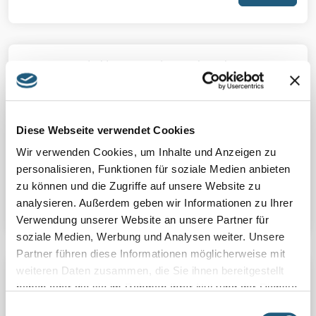
04.08.2026 | Di | ganztags | Bergwiesenbegegnungen
WORKCAMP GRÜNES BAND BEI TITSCHENDORF
Zur Bergwiesenmahd mit der Sense sind Anfänger
und alte Hasen wieder auf den Pfaffengrundwiesen
Diese Webseite verwendet Cookies
bei Rodacherbrunn herzlich willkommen. Unter der
Wir verwenden Cookies, um Inhalte und Anzeigen zu
Anleitung von Sensenlehrer Mario Knoll wird die
personalisieren, Funktionen für soziale Medien anbieten
Sense geschwungen, um ...
zu können und die Zugriffe auf unsere Website zu
analysieren. Außerdem geben wir Informationen zu Ihrer
Details
Verwendung unserer Website an unsere Partner für
soziale Medien, Werbung und Analysen weiter. Unsere
Partner führen diese Informationen möglicherweise mit
weiteren Daten zusammen, die Sie ihnen bereitgestellt
04.08.2026 | Di | 19:00 Uhr | Kräuter-Vortrag
haben oder die sie im Rahmen Ihrer Nutzung der Dienste
BAUM- UND STRAUCH-APOTHEKE
gesammelt haben.
Einwilligungsauswahl