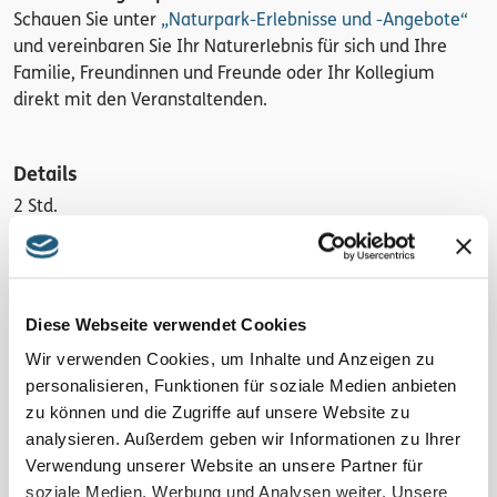
Schauen Sie unter
„Naturpark-Erlebnisse und -Angebote“
und vereinbaren Sie Ihr Naturerlebnis für sich und Ihre
Familie, Freundinnen und Freunde oder Ihr Kollegium
direkt mit den Veranstaltenden.
Details
2 Std.
Region
Blaues Band und Thüringer Meer
Diese Webseite verwendet Cookies
Kosten pro Person
Wir verwenden Cookies, um Inhalte und Anzeigen zu
35 € inkl. Skript
personalisieren, Funktionen für soziale Medien anbieten
zu können und die Zugriffe auf unsere Website zu
Anmeldung
analysieren. Außerdem geben wir Informationen zu Ihrer
Ja, wichtig! Bitte melden Sie sich bei den Veranstaltenden
Verwendung unserer Website an unsere Partner für
an! Hier erfahren Sie auch mögliche Änderungen. Ohne
soziale Medien, Werbung und Analysen weiter. Unsere