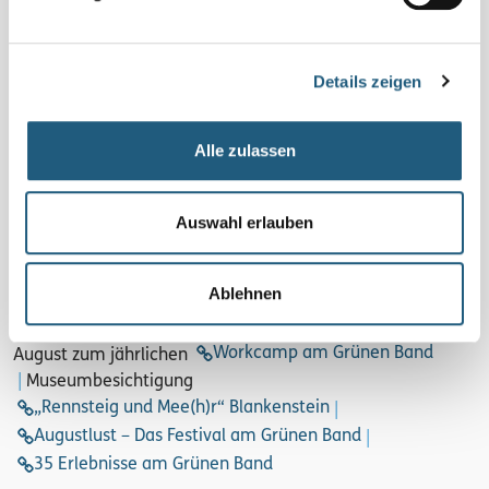
Heidebewohnern wie seltenen Schmetterlingen,
Glattnattern und Orchideenarten belebt. Auf
Wiesenflächen wachsen die Bärlappen und die
Details zeigen
schützenswerte Arnika.
Alle zulassen
akzeptieren Sie Marketing-Cookies
Bitte
, um dieses
Video zu sehen..
Auswahl erlauben
Unsere Ausflugs- und Erlebnistipps:
Rodeln, Skifahren und
herrliche Winterwanderungen in den Kammlagen der
Ablehnen
Rennsteig
region
|
Wanderung entlang des Grünen Bands
Saalepfad
auf dem
|
Bergwiesenbegegnungen im
Workcamp am Grünen Band
August zum jährlichen
|
Museumbesichtigung
„Rennsteig und Mee(h)r“ Blankenstein
|
Augustlust – Das Festival am Grünen Band
|
35 Erlebnisse am Grünen Band