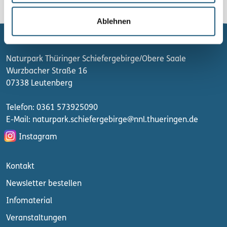
Leaflet
|
©
OpenStreetMap
• © Naturparkgrenze GDI-Th
Ablehnen
Naturpark Thüringer Schiefergebirge/Obere Saale
Wurzbacher Straße 16
07338 Leutenberg
Telefon: 0361 573925090
E-Mail: naturpark.schiefergebirge
@nnl.thueringen.de
Instagram
Kontakt
Newsletter bestellen
Infomaterial
Veranstaltungen