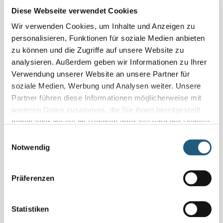
Diese Webseite verwendet Cookies
Wir verwenden Cookies, um Inhalte und Anzeigen zu
personalisieren, Funktionen für soziale Medien anbieten
zu können und die Zugriffe auf unsere Website zu
analysieren. Außerdem geben wir Informationen zu Ihrer
Verwendung unserer Website an unsere Partner für
soziale Medien, Werbung und Analysen weiter. Unsere
Meine E-Bike Tour - erlebnisreich,
Partner führen diese Informationen möglicherweise mit
weiteren Daten zusammen, die Sie ihnen bereitgestellt
naturnah, abwechslungsreich
haben oder die sie im Rahmen Ihrer Nutzung der Dienste
Sie möchten den Naturpark begleitet und in der Gruppe
gesammelt haben.
Einwilligungsauswahl
"erfahren" oder benötigen noch etwas für die perfekte
Notwendig
Ausrüstung Ihres Bike-Erlebnisses? Dann melden Sie sich
Naturpark-Partner
bei unserem
"Meine E-Bike Tour"!
Präferenzen
Schließen Sie sich einfach einer bereits geplanten Tour an
oder fragen Sie nach eigenen Terminen. Sie entscheiden
über Tag, Uhrzeit und ob andere bei Ihrer Tour mitfahren
Statistiken
können.