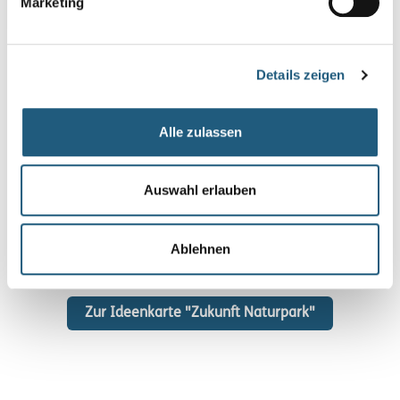
Marketing
Ideenkarte "Zukunft Naturpark"
Details zeigen
Ein neuer Naturpark-Plan entsteht!
Gemeinsam blicken wir
auf die Zukunft des Naturparks. Wir definieren Ziele und
Alle zulassen
Zukunftsprojekte neu – für uns, unsere Kinder und Enkel.
Sie wollen mitreden und haben Vorschläge für die
Auswahl erlauben
nachhaltige Entwicklung des Naturparks? Machen Sie mit!
In unserer interaktiven Karte unter
www.zukunft-naturpark-tsos.de
können Sie Vorschläge
Ablehnen
bis Ende 2025 einbringen.
Zur Ideenkarte "Zukunft Naturpark"