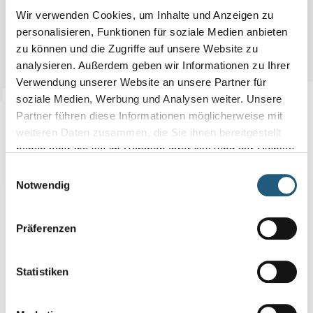
Wir verwenden Cookies, um Inhalte und Anzeigen zu
personalisieren, Funktionen für soziale Medien anbieten
Zum Naturpark-Fotowettbewerb
zu können und die Zugriffe auf unsere Website zu
analysieren. Außerdem geben wir Informationen zu Ihrer
Verwendung unserer Website an unsere Partner für
soziale Medien, Werbung und Analysen weiter. Unsere
Partner führen diese Informationen möglicherweise mit
weiteren Daten zusammen, die Sie ihnen bereitgestellt
haben oder die sie im Rahmen Ihrer Nutzung der Dienste
gesammelt haben.
Einwilligungsauswahl
Notwendig
Präferenzen
Statistiken