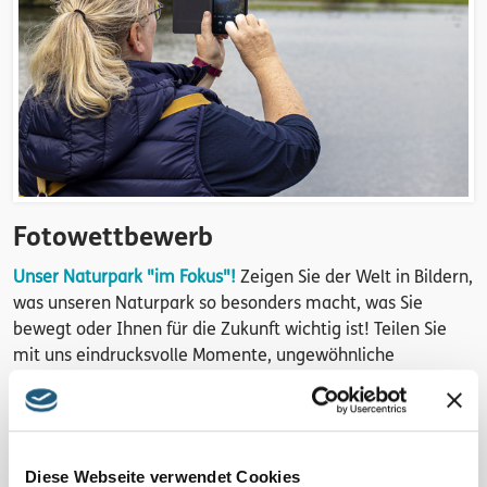
Fotowettbewerb
Unser Naturpark "im Fokus"!
Zeigen Sie der Welt in Bildern,
was unseren Naturpark so besonders macht, was Sie
bewegt oder Ihnen für die Zukunft wichtig ist! Teilen Sie
mit uns eindrucksvolle Momente, ungewöhnliche
Blickwinkel, witzige Schnappschüsse, Mensch und Kultur
sowie Flora und Fauna im Bild! Und stimmen Sie für Ihre
Favoriten nach Einsendeschluss!
Diese Webseite verwendet Cookies
Einsendungen von Fotos bis 01.11.2025 möglich.