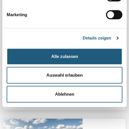
Marketing
Details zeigen
20.08.2025
Alle zulassen
NATURPARK-OLYMPIADE BEGEISTERT SCHÜLER UND
SCHÜLERINNEN IM JUBILÄUMSJAHR
Mit viel Freude zum Pokal Anlässlich des 35.
Auswahl erlauben
Jubiläumsjahr unseres Naturparks fanden sich am 13.
August mehr als 60 Schülerinnen und Schüler in den
NaturParkWelten in Leutenberg ein.
Ablehnen
Details