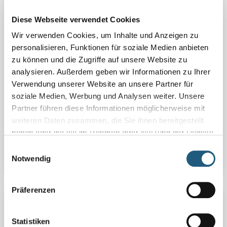
Diese Webseite verwendet Cookies
Wir verwenden Cookies, um Inhalte und Anzeigen zu
personalisieren, Funktionen für soziale Medien anbieten
zu können und die Zugriffe auf unsere Website zu
14.08.2025
analysieren. Außerdem geben wir Informationen zu Ihrer
JUBILÄUMSAKTION "30 JAHRE STIFTUNG
Verwendung unserer Website an unsere Partner für
NATURSCHUTZ THÜRINGEN – MIT HERZ FÜR DIE
soziale Medien, Werbung und Analysen weiter. Unsere
NATUR"
Partner führen diese Informationen möglicherweise mit
Am 06. September 2025 lädt die Stiftung Naturschutz
weiteren Daten zusammen, die Sie ihnen bereitgestellt
Thüringen zur Jubiläumsaktion ins FFH-Gebiet
„Zechsteinriffe in der Orlasenke“ bei Krölpa/Ranis.
haben oder die sie im Rahmen Ihrer Nutzung der Dienste
gesammelt haben.
Einwilligungsauswahl
Notwendig
Details
Präferenzen
Statistiken