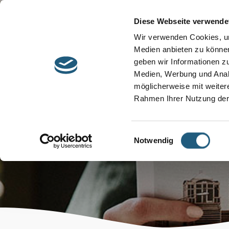
Start
Barrierefreiheit
Leichte Sprache
Diese Webseite verwende
Entdecken &
Besuchen &
Wir verwenden Cookies, um
Informieren
Genießen
Medien anbieten zu können
geben wir Informationen z
Medien, Werbung und Analy
möglicherweise mit weiter
Rahmen Ihrer Nutzung der
Einwilligungsauswahl
Notwendig