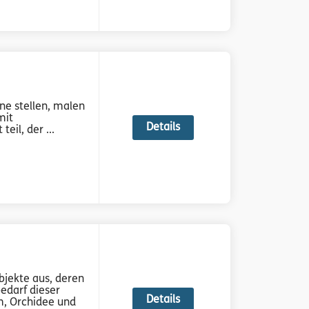
ne stellen, malen
mit
Details
il, der ...
bjekte aus, deren
edarf dieser
Details
, Orchidee und