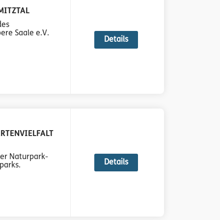
MITZTAL
des
ere Saale e.V.
Details
RTENVIELFALT
rer Naturpark-
Details
parks.