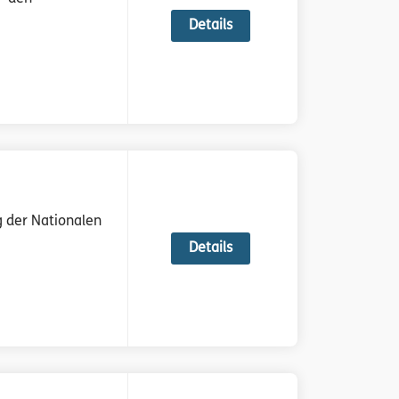
Details
g der Nationalen
Details