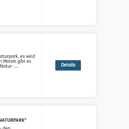
turpark, es wird
em Monat gibt es
Details
atur- ...
NATURPARK"
– den