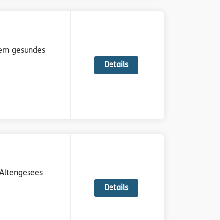
llem gesundes
Details
 Altengesees
Details