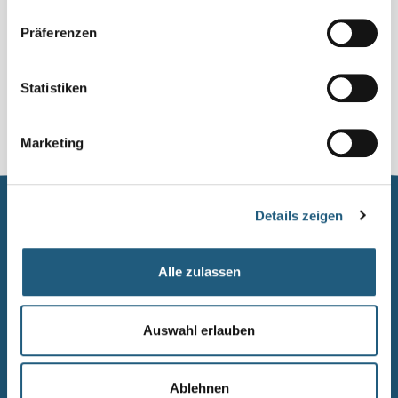
07338 Leutenberg
Präferenzen
0361 573925090
Naturpark.Schiefergebirge@nnl.thueringen.de
Statistiken
Marketing
Details zeigen
Naturpark Thüringer Schiefergebirge/Obere Saale
Wurzbacher Straße 16
Alle zulassen
07338 Leutenberg
Telefon: 0361 573925090
Auswahl erlauben
E-Mail: naturpark.schiefergebirge
@nnl.thueringen.de
Instagram
Ablehnen