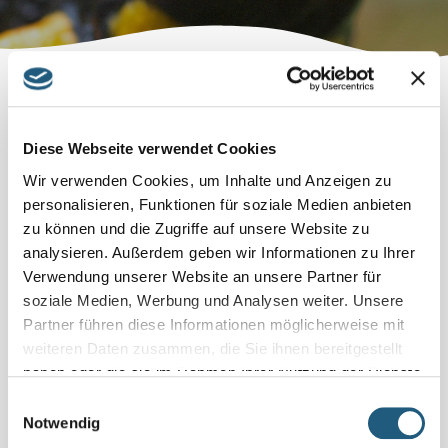
Diese Webseite verwendet Cookies
DEIN NATURPARK HAT EINEN
NEWSLETTER FÜR DICH!
Wir verwenden Cookies, um Inhalte und Anzeigen zu
personalisieren, Funktionen für soziale Medien anbieten
Mit ein paar Mausklicks immer auf dem Laufenden …
zu können und die Zugriffe auf unsere Website zu
analysieren. Außerdem geben wir Informationen zu Ihrer
Ihr Naturpark hat einen neuen Newsletter für Sie!
Verwendung unserer Website an unsere Partner für
Jetzt hier anmelden!
soziale Medien, Werbung und Analysen weiter. Unsere
Partner führen diese Informationen möglicherweise mit
weiteren Daten zusammen, die Sie ihnen bereitgestellt
haben oder die sie im Rahmen Ihrer Nutzung der Dienste
Adresse
gesammelt haben.
Einwilligungsauswahl
Naturpark-Haus
und -Verwaltung
Notwendig
Wurzbacher Straße 16