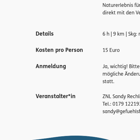
Naturerlebnis fü
direkt mit den V
Details
6 h | 9 km | Skg: 
Kosten pro Person
15 Euro
Anmeldung
Ja, wichtig! Bit
mögliche Änderu
statt.
Veranstalter*in
ZNL Sandy Rechli
Tel.: 0179 12219
sandy@gefuehls