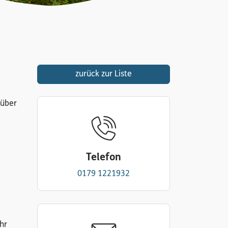
zurück zur Liste
.
 über
Telefon
0179 1221932
hr