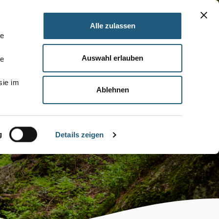
Alle zulassen
le
Auswahl erlauben
le
sie im
Ablehnen
g
Details zeigen