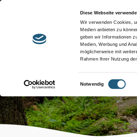
Start
Barrierefreiheit
Leichte Sprache
Diese Webseite verwende
Entdecken &
Besuchen &
Wir verwenden Cookies, um
Informieren
Genießen
Medien anbieten zu können
geben wir Informationen z
Medien, Werbung und Analy
möglicherweise mit weiter
Rahmen Ihrer Nutzung der
Veranstaltun
Einwilligungsauswahl
Notwendig