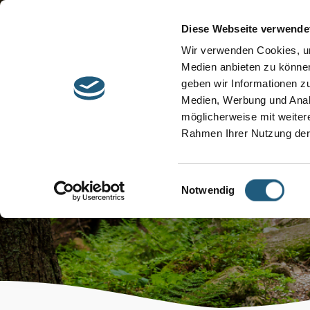
Start
Barrierefreiheit
Leichte Sprache
Diese Webseite verwende
Entdecken &
Besuchen &
Wir verwenden Cookies, um
Informieren
Genießen
Medien anbieten zu können
geben wir Informationen z
Medien, Werbung und Analy
möglicherweise mit weiter
Rahmen Ihrer Nutzung der
Veranstaltun
Einwilligungsauswahl
Notwendig