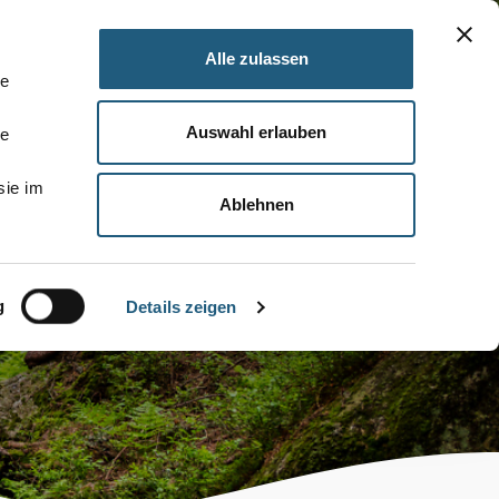
Alle zulassen
le
Auswahl erlauben
le
sie im
Ablehnen
g
Details zeigen