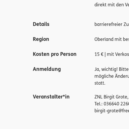
direkt mit den V
Details
barrierefreier Z
Region
Oberland mit be
Kosten pro Person
15 € | mit Verko
Anmeldung
Ja, wichtig! Bit
mögliche Änderu
statt.
Veranstalter*in
ZNL Birgit Grote,
Tel.: 036640 226
birgit-grote@fre