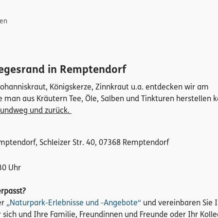
gen
egesrand in Remptendorf
ohanniskraut, Königskerze, Zinnkraut u.a. entdecken wir am
an aus Kräutern Tee, Öle, Salben und Tinkturen herstellen k
Grundweg und zurück.
mptendorf, Schleizer Str. 40, 07368 Remptendorf
30 Uhr
erpasst?
er
„Naturpark-Erlebnisse und -Angebote“
und vereinbaren Sie I
r sich und Ihre Familie, Freundinnen und Freunde oder Ihr Koll