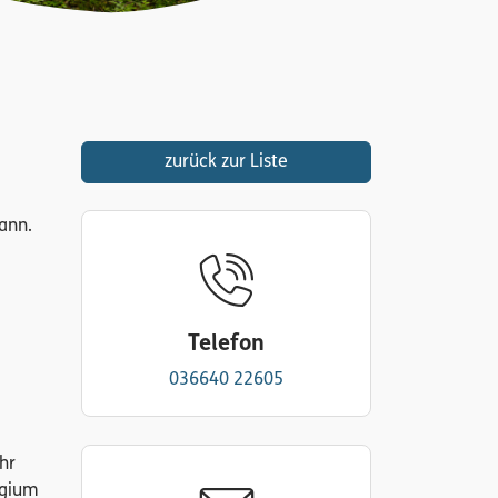
zurück zur Liste
ann.
Telefon
036640 22605
hr
egium