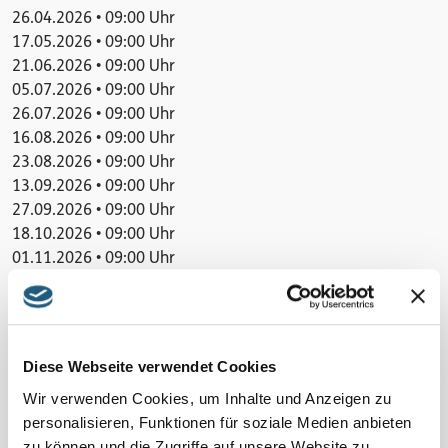
26.04.2026 • 09:00 Uhr
17.05.2026 • 09:00 Uhr
21.06.2026 • 09:00 Uhr
05.07.2026 • 09:00 Uhr
26.07.2026 • 09:00 Uhr
16.08.2026 • 09:00 Uhr
23.08.2026 • 09:00 Uhr
13.09.2026 • 09:00 Uhr
27.09.2026 • 09:00 Uhr
18.10.2026 • 09:00 Uhr
01.11.2026 • 09:00 Uhr
22.11.2026 • 09:00 Uhr
06.12.2026 • 09:00 Uhr
27.12.2026 • 09:00 Uhr
31.05.2026 • 09:00 Uhr
Diese Webseite verwendet Cookies
Wir verwenden Cookies, um Inhalte und Anzeigen zu
Veranstaltung verpasst?
personalisieren, Funktionen für soziale Medien anbieten
Schauen Sie unter
„Naturpark-Erlebnisse und -Angebote“
zu können und die Zugriffe auf unsere Website zu