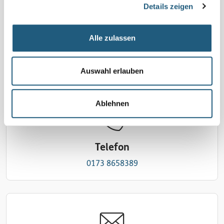
Details zeigen
Veranstalter*in
ZNL Yvonne Gerlach,
Tel.: 0173 8658389,
Alle zulassen
isy_g@web.de
zurück zur Liste
Auswahl erlauben
Ablehnen
Telefon
0173 8658389