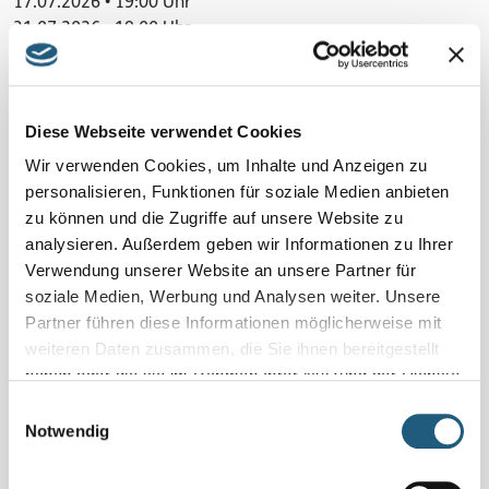
17.07.2026 • 19:00 Uhr
31.07.2026 • 19:00 Uhr
Veranstaltung verpasst?
Schauen Sie unter
„Naturpark-Erlebnisse und -Angebote“
Diese Webseite verwendet Cookies
und vereinbaren Sie Ihr Naturerlebnis für sich und Ihre
Familie, Freundinnen und Freunde oder Ihr Kollegium
Wir verwenden Cookies, um Inhalte und Anzeigen zu
direkt mit den Veranstaltenden.
personalisieren, Funktionen für soziale Medien anbieten
zu können und die Zugriffe auf unsere Website zu
analysieren. Außerdem geben wir Informationen zu Ihrer
Details
Verwendung unserer Website an unsere Partner für
1,5 h | 2 km | Skg: leicht | Sitzunterlage mitbringen | 10 € |
soziale Medien, Werbung und Analysen weiter. Unsere
weitere Termine online
Partner führen diese Informationen möglicherweise mit
weiteren Daten zusammen, die Sie ihnen bereitgestellt
Region
haben oder die sie im Rahmen Ihrer Nutzung der Dienste
Oberland mit besten Aussichten
gesammelt haben.
Einwilligungsauswahl
Notwendig
Kosten pro Person
10 Euro