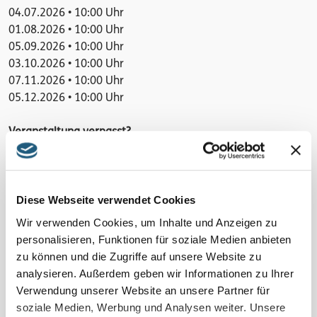
04.07.2026 • 10:00 Uhr
01.08.2026 • 10:00 Uhr
05.09.2026 • 10:00 Uhr
03.10.2026 • 10:00 Uhr
07.11.2026 • 10:00 Uhr
05.12.2026 • 10:00 Uhr
Veranstaltung verpasst?
Schauen Sie unter
„Naturpark-Erlebnisse und -Angebote“
und vereinbaren Sie Ihr Naturerlebnis für sich und Ihre
Familie, Freundinnen und Freunde oder Ihr Kollegium
Diese Webseite verwendet Cookies
direkt mit den Veranstaltenden.
Wir verwenden Cookies, um Inhalte und Anzeigen zu
personalisieren, Funktionen für soziale Medien anbieten
Details
zu können und die Zugriffe auf unsere Website zu
wechselnde Touren 4 - 10 km | trittsicheres Schuhwerk und
analysieren. Außerdem geben wir Informationen zu Ihrer
eigene Rucksackverpflegung | jeden 1. Samstag im Monat
Verwendung unserer Website an unsere Partner für
oder nach Vereinbarung
soziale Medien, Werbung und Analysen weiter. Unsere