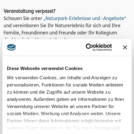
Veranstaltung verpasst?
Schauen Sie unter
„Naturpark-Erlebnisse und -Angebote“
und vereinbaren Sie Ihr Naturerlebnis für sich und Ihre
Familie, Freundinnen und Freunde oder Ihr Kollegium
direkt mit den Veranstaltenden.
Region
Diese Webseite verwendet Cookies
Ursprung des Blauen Goldes
Wir verwenden Cookies, um Inhalte und Anzeigen zu
Kosten pro Person
personalisieren, Funktionen für soziale Medien anbieten
kostenfrei
zu können und die Zugriffe auf unsere Website zu
analysieren. Außerdem geben wir Informationen zu Ihrer
Anmeldung
Verwendung unserer Website an unsere Partner für
soziale Medien, Werbung und Analysen weiter. Unsere
Ohne Anmeldung! Kommen Sie einfach dazu!
Partner führen diese Informationen möglicherweise mit
weiteren Daten zusammen, die Sie ihnen bereitgestellt
Veranstalter*in