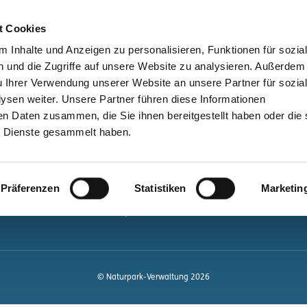
bessere Lesbarkeit
Kontakt
suchen
t Cookies
Schützen &
Lernen &
 Inhalte und Anzeigen zu personalisieren, Funktionen für sozia
Entwickeln
Mitgestalten
 und die Zugriffe auf unsere Website zu analysieren. Außerdem
u Ihrer Verwendung unserer Website an unsere Partner für sozia
ale
Kontakt
sen weiter. Unsere Partner führen diese Informationen
en Daten zusammen, die Sie ihnen bereitgestellt haben oder die 
Newsletter bestellen
 Dienste gesammelt haben.
Infomaterial
Veranstaltungen
gen.de
Präferenzen
Statistiken
Marketin
Projekte
Naturpark-Quiz
© Naturpark-Verwaltung 2026