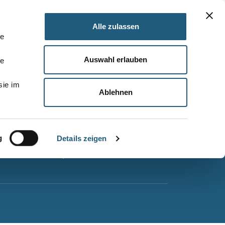
Alle zulassen
le
Auswahl erlauben
le
Barrierefreiheitserklärung
sie im
Leichte Sprache
Ablehnen
Suche
Impressum
g
Datenschutz
Details zeigen
Sitemap