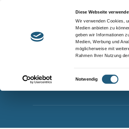
Start
Barrierefreiheit
Leichte Sprache
Diese Webseite verwende
Entdecken &
Besuchen &
Wir verwenden Cookies, um
Informieren
Genießen
Medien anbieten zu können
geben wir Informationen z
Naturpark Thüringer Schiefergebirge/Obere Sa
Medien, Werbung und Analy
Wurzbacher Straße 16
möglicherweise mit weiter
07338 Leutenberg
Rahmen Ihrer Nutzung der
Telefon: 0361 573925090
E-Mail: naturpark.schiefergebirge
@nnl.thuerin
Einwilligungsauswahl
Notwendig
Instagram