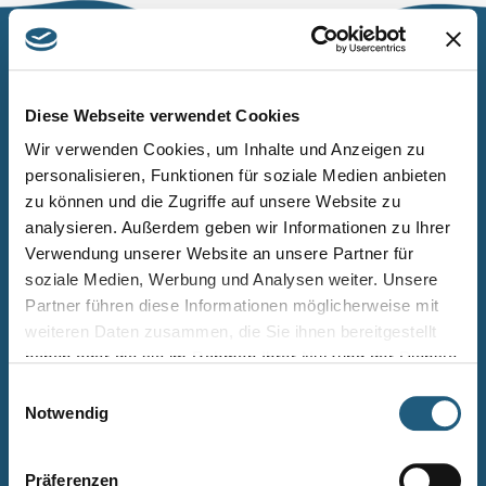
Naturpark Thüringer Schiefergebirge/Obere Saale
Wurzbacher Straße 16
Diese Webseite verwendet Cookies
07338 Leutenberg
Wir verwenden Cookies, um Inhalte und Anzeigen zu
personalisieren, Funktionen für soziale Medien anbieten
Telefon: 0361 573925090
zu können und die Zugriffe auf unsere Website zu
E-Mail: naturpark.schiefergebirge
@nnl.thueringen.de
analysieren. Außerdem geben wir Informationen zu Ihrer
Instagram
Verwendung unserer Website an unsere Partner für
soziale Medien, Werbung und Analysen weiter. Unsere
Partner führen diese Informationen möglicherweise mit
Kontakt
weiteren Daten zusammen, die Sie ihnen bereitgestellt
Newsletter bestellen
haben oder die sie im Rahmen Ihrer Nutzung der Dienste
gesammelt haben.
Infomaterial
Einwilligungsauswahl
Notwendig
Veranstaltungen
Projekte
Präferenzen