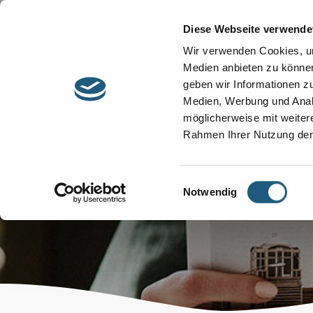
Start
Barrierefreiheit
Leichte Sprache
Diese Webseite verwende
Entdecken &
Besuchen &
Wir verwenden Cookies, um
Informieren
Genießen
Medien anbieten zu können
geben wir Informationen z
Medien, Werbung und Analy
möglicherweise mit weiter
Rahmen Ihrer Nutzung der
Einwilligungsauswahl
Notwendig