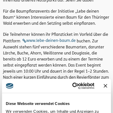
innerhalb unseres Naturparks auf. Seien Sie dabei!
Für die Baumpflanzevents der Initiative „Lebe deinen
Baum“ können Interessierte einen Baum für den Thüringer
Wald erwerben und den Setzling selbst einpflanzen.
Die Teilnehmer können ihr Pflanzticket im Vorfeld über die
www.lebe-deinen-baum.de
Plattform
buchen. Zur
Auswahl stehen fünf verschiedene Baumarten, darunter
Lärche, Buche, Ahorn, Weißtanne und Douglasie, die
bereits ab 12 Euro erworben und zu einem der Termine
selbst eingepflanzt werden können. Das Event beginnt
jeweils um 10:00 Uhr und dauert in der Regel 1–2 Stunden.
Nach einer kurzen Einführung durch den Revierförster zum
aktuellen Waldzustand und dem geplanten Waldumbau,
wird das richtige Pflanzen demonstriert und die Werkzeuge
an alle verteilt. Für die fleißigen Pflanzhelfer wird nach
getaner Arbeit ein kleiner Imbiss vor Ort angeboten und es
Diese Webseite verwendet Cookies
können alle weiteren Fragen zum Wald gestellt werden.
Wir verwenden Cookies, um Inhalte und Anzeigen zu