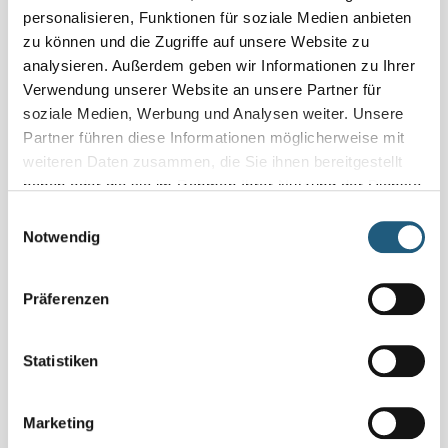
personalisieren, Funktionen für soziale Medien anbieten
Als Dankeschön und Erinnerung an den Tag erhalten die
zu können und die Zugriffe auf unsere Website zu
Teilnehmenden eine hochwertige Baum-Urkunde mit
analysieren. Außerdem geben wir Informationen zu Ihrer
ihrem Namen und der gepflanzten Baumart.
Verwendung unserer Website an unsere Partner für
soziale Medien, Werbung und Analysen weiter. Unsere
Wer nicht selbst an einem Baumpflanzevent teilnehmen
Partner führen diese Informationen möglicherweise mit
kann, hat die Möglichkeit einer Baumpatenschaft. Auch
weiteren Daten zusammen, die Sie ihnen bereitgestellt
diese können über die Plattform
haben oder die sie im Rahmen Ihrer Nutzung der Dienste
www.lebe-deinen-baum.de
erworben werden.
gesammelt haben.
Einwilligungsauswahl
erworben werden.
Notwendig
Präferenzen
Statistiken
Marketing