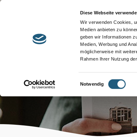
Start
Barrierefreiheit
Leichte Sprache
Diese Webseite verwende
Entdecken &
Besuchen &
Wir verwenden Cookies, um
Informieren
Genießen
Medien anbieten zu können
geben wir Informationen z
Medien, Werbung und Analy
möglicherweise mit weiter
Rahmen Ihrer Nutzung der
Einwilligungsauswahl
Notwendig