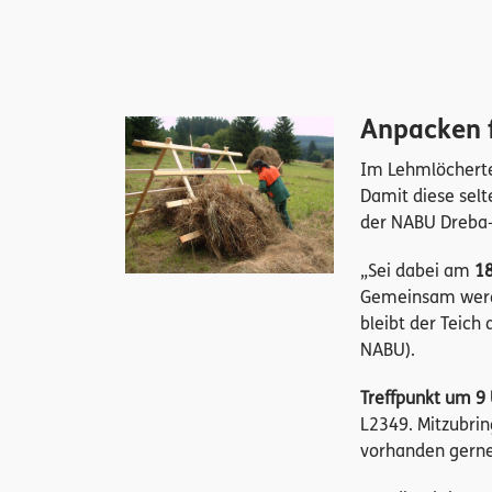
Anpacken f
Im Lehmlöcherte
Damit diese selt
der NABU Dreba-
„Sei dabei am
18
Gemeinsam werd
bleibt der Teich
NABU).
Treffpunkt um 9
L2349. Mitzubrin
vorhanden gerne