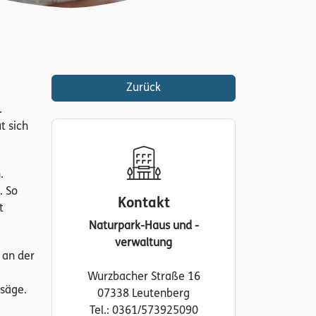
Zurück
.
t sich
.
. So
Kontakt
t
Naturpark-Haus und -
verwaltung
 an der
Wurzbacher Straße 16
säge.
07338 Leutenberg
Tel.: 0361/573925090