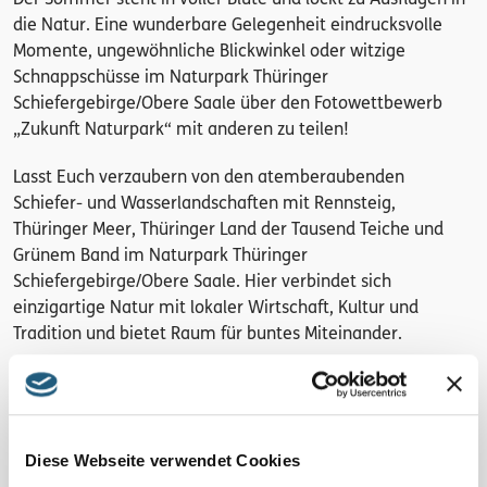
Der Sommer steht in voller Blüte und lockt zu Ausflügen in
die Natur. Eine wunderbare Gelegenheit eindrucksvolle
Momente, ungewöhnliche Blickwinkel oder witzige
Schnappschüsse im Naturpark Thüringer
Schiefergebirge/Obere Saale über den Fotowettbewerb
„Zukunft Naturpark“ mit anderen zu teilen!
Lasst Euch verzaubern von den atemberaubenden
Schiefer- und Wasserlandschaften mit Rennsteig,
Thüringer Meer, Thüringer Land der Tausend Teiche und
Grünem Band im Naturpark Thüringer
Schiefergebirge/Obere Saale. Hier verbindet sich
einzigartige Natur mit lokaler Wirtschaft, Kultur und
Tradition und bietet Raum für buntes Miteinander.
Oder was sagt Ihr?
Im
Fotowettbewerb „Zukunft
Naturpark“
nehmen wir gemeinsam den Naturpark in den
Fokus und feiern so das Jubiläum 35 Jahre für Mensch und
Diese Webseite verwendet Cookies
Natur!