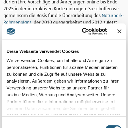
dürfen Ihre Vorschläge und Anregungen online bis Ende
2025 in der interaktiven Karte eintragen. So schaffen wir
gemeinsam die Basis für die Überarbeitung des
Naturpark-
Rahmenplans
, der 2010 ausgearbeitet und 2012 zuletzt
aktualisiert wurde.
Parallel dazu gehen wir als Naturpark-Verwaltung ins
direkte Gespräch mit Einzelnen und sammeln vielfältige
Diese Webseite verwendet Cookies
Stimmungsbilder mit Blick auf bisherige Aktivitäten und
Wir verwenden Cookies, um Inhalte und Anzeigen zu
zukünftige Herausforderungen.
personalisieren, Funktionen für soziale Medien anbieten
zu können und die Zugriffe auf unsere Website zu
In 2026 intensivieren wir die Arbeit am Naturpark-
analysieren. Außerdem geben wir Informationen zu Ihrer
Rahmenplan und laden zum Beispiel zu themenbezogenen
Verwendung unserer Website an unsere Partner für
Arbeitsgruppentreffen. Wir hoffen auch einzelne
soziale Medien, Werbung und Analysen weiter. Unsere
Vorschläge aus der interaktiven Karte in 2026 bereits
Partner führen diese Informationen möglicherweise mit
aufgreifen zu können, um diese zusammen mit anderen zu
weiteren Daten zusammen, die Sie ihnen bereitgestellt
konkretisieren oder umzusetzen. Gemeinsam erarbeiten
haben oder die sie im Rahmen Ihrer Nutzung der Dienste
wir uns so eine Grundlage für die zukünftige Entwicklung
gesammelt haben.
des Naturparks – für uns, unsere Kinder und Enkel.
Einwilligungsauswahl