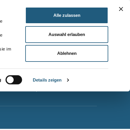
Alle zulassen
le
Auswahl erlauben
le
Barrierefreiheitserklärung
sie im
Leichte Sprache
Ablehnen
Suche
Impressum
g
Datenschutz
Details zeigen
Sitemap