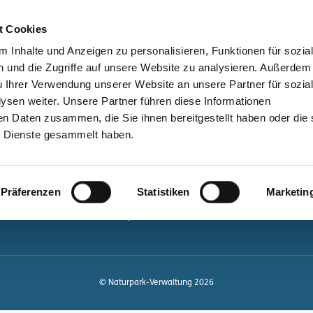
bessere Lesbarkeit
Kontakt
suchen
t Cookies
Schützen &
Lernen &
 Inhalte und Anzeigen zu personalisieren, Funktionen für sozia
Entwickeln
Mitgestalten
 und die Zugriffe auf unsere Website zu analysieren. Außerdem
u Ihrer Verwendung unserer Website an unsere Partner für sozia
ale
Kontakt
sen weiter. Unsere Partner führen diese Informationen
en Daten zusammen, die Sie ihnen bereitgestellt haben oder die 
Newsletter bestellen
 Dienste gesammelt haben.
Infomaterial
Veranstaltungen
gen.de
Präferenzen
Statistiken
Marketin
Projekte
Naturpark-Quiz
© Naturpark-Verwaltung 2026