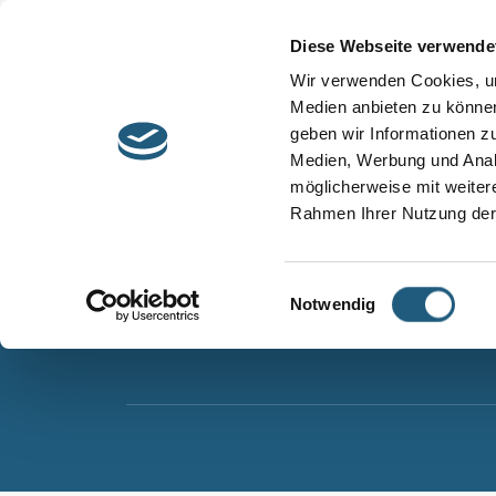
Start
Barrierefreiheit
Leichte Sprache
Diese Webseite verwende
Entdecken &
Besuchen &
Wir verwenden Cookies, um
Informieren
Genießen
Medien anbieten zu können
geben wir Informationen z
Naturpark Thüringer Schiefergebirge/Obere Sa
Medien, Werbung und Analy
Wurzbacher Straße 16
möglicherweise mit weiter
07338 Leutenberg
Rahmen Ihrer Nutzung der
Telefon: 0361 573925090
E-Mail: naturpark.schiefergebirge
@nnl.thuerin
Einwilligungsauswahl
Notwendig
Instagram