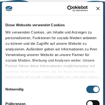
Naturpark Thüringer Schiefergebirge/Obere Saale
Wurzbacher Straße 16
Diese Webseite verwendet Cookies
07338 Leutenberg
Wir verwenden Cookies, um Inhalte und Anzeigen zu
personalisieren, Funktionen für soziale Medien anbieten
Telefon: 0361 573925090
zu können und die Zugriffe auf unsere Website zu
E-Mail: naturpark.schiefergebirge
@nnl.thueringen.de
analysieren. Außerdem geben wir Informationen zu Ihrer
Instagram
Verwendung unserer Website an unsere Partner für
soziale Medien, Werbung und Analysen weiter. Unsere
Partner führen diese Informationen möglicherweise mit
Kontakt
weiteren Daten zusammen, die Sie ihnen bereitgestellt
Newsletter bestellen
haben oder die sie im Rahmen Ihrer Nutzung der Dienste
gesammelt haben.
Infomaterial
Einwilligungsauswahl
Notwendig
Veranstaltungen
Projekte
Präferenzen