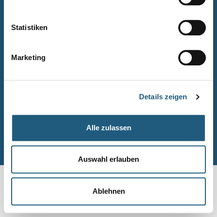
Naturpark-Quiz
Barrierefreiheitserklärung
Statistiken
Leichte Sprache
Suche
Marketing
Impressum
Datenschutz
Details zeigen
Sitemap
Alle zulassen
© Naturpark-Verwaltung 2026
Auswahl erlauben
Ablehnen