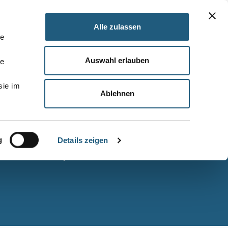
Alle zulassen
le
Auswahl erlauben
le
Barrierefreiheitserklärung
sie im
Leichte Sprache
Ablehnen
Suche
Impressum
g
Datenschutz
Details zeigen
Sitemap