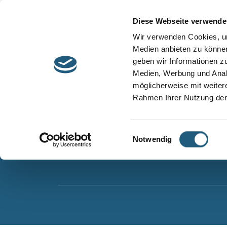
Start
Barrierefreiheit
Leichte Sprache
Diese Webseite verwende
Entdecken &
Besuchen &
Wir verwenden Cookies, um
Informieren
Genießen
Medien anbieten zu können
geben wir Informationen z
Naturpark Thüringer Schiefergebirge/Obere Sa
Medien, Werbung und Analy
Wurzbacher Straße 16
möglicherweise mit weiter
07338 Leutenberg
Rahmen Ihrer Nutzung der
Telefon: 0361 573925090
E-Mail: naturpark.schiefergebirge
@nnl.thuerin
Einwilligungsauswahl
Notwendig
Instagram