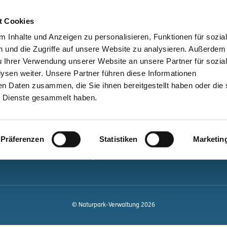
bessere Lesbarkeit
Kontakt
suchen
t Cookies
Schützen &
Lernen &
 Inhalte und Anzeigen zu personalisieren, Funktionen für sozia
Entwickeln
Mitgestalten
 und die Zugriffe auf unsere Website zu analysieren. Außerdem
u Ihrer Verwendung unserer Website an unsere Partner für sozia
ale
Kontakt
sen weiter. Unsere Partner führen diese Informationen
en Daten zusammen, die Sie ihnen bereitgestellt haben oder die 
Newsletter bestellen
 Dienste gesammelt haben.
Infomaterial
Veranstaltungen
gen.de
Präferenzen
Statistiken
Marketin
Projekte
Naturpark-Quiz
© Naturpark-Verwaltung 2026