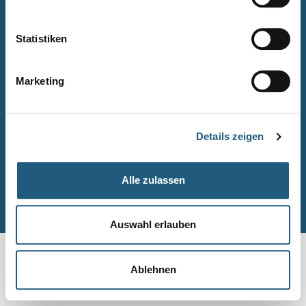
Naturpark-Quiz
Barrierefreiheitserklärung
Statistiken
Leichte Sprache
Suche
Marketing
Impressum
Datenschutz
Details zeigen
Sitemap
Alle zulassen
© Naturpark-Verwaltung 2026
Auswahl erlauben
Ablehnen