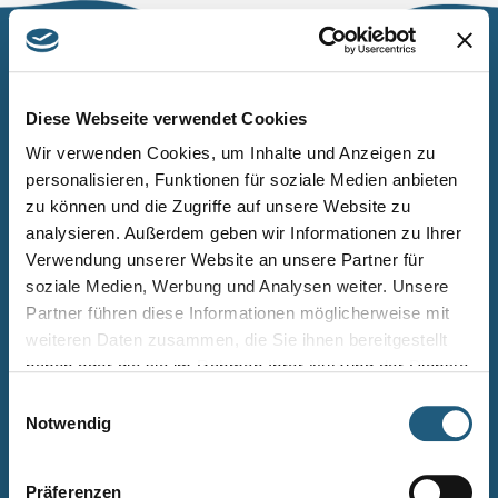
Naturpark Thüringer Schiefergebirge/Obere Saale
Wurzbacher Straße 16
Diese Webseite verwendet Cookies
07338 Leutenberg
Wir verwenden Cookies, um Inhalte und Anzeigen zu
personalisieren, Funktionen für soziale Medien anbieten
Telefon: 0361 573925090
zu können und die Zugriffe auf unsere Website zu
E-Mail: naturpark.schiefergebirge
@nnl.thueringen.de
analysieren. Außerdem geben wir Informationen zu Ihrer
Instagram
Verwendung unserer Website an unsere Partner für
soziale Medien, Werbung und Analysen weiter. Unsere
Partner führen diese Informationen möglicherweise mit
Kontakt
weiteren Daten zusammen, die Sie ihnen bereitgestellt
Newsletter bestellen
haben oder die sie im Rahmen Ihrer Nutzung der Dienste
gesammelt haben.
Infomaterial
Einwilligungsauswahl
Notwendig
Veranstaltungen
Projekte
Präferenzen