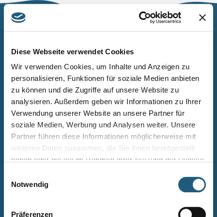
Naturpark Thüringer Schiefergebirge/Obere Saale
Wurzbacher Straße 16
Diese Webseite verwendet Cookies
07338 Leutenberg
Wir verwenden Cookies, um Inhalte und Anzeigen zu
personalisieren, Funktionen für soziale Medien anbieten
Telefon: 0361 573925090
zu können und die Zugriffe auf unsere Website zu
E-Mail: naturpark.schiefergebirge
@nnl.thueringen.de
analysieren. Außerdem geben wir Informationen zu Ihrer
Instagram
Verwendung unserer Website an unsere Partner für
soziale Medien, Werbung und Analysen weiter. Unsere
Partner führen diese Informationen möglicherweise mit
Kontakt
weiteren Daten zusammen, die Sie ihnen bereitgestellt
Newsletter bestellen
haben oder die sie im Rahmen Ihrer Nutzung der Dienste
gesammelt haben.
Infomaterial
Einwilligungsauswahl
Notwendig
Veranstaltungen
Projekte
Präferenzen