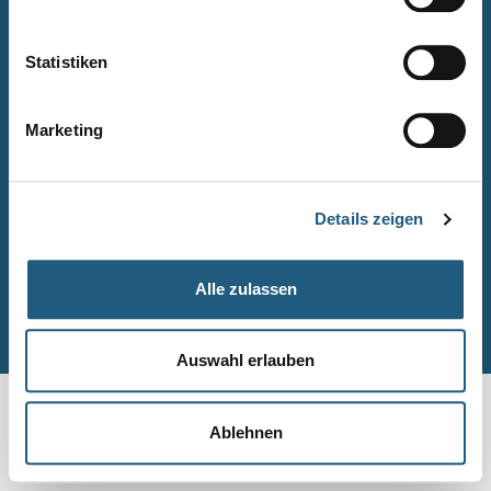
Naturpark-Quiz
Barrierefreiheitserklärung
Statistiken
Leichte Sprache
Suche
Marketing
Impressum
Datenschutz
Details zeigen
Sitemap
Alle zulassen
© Naturpark-Verwaltung 2026
Auswahl erlauben
Ablehnen