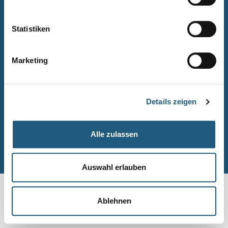
Naturpark-Quiz
Barrierefreiheitserklärung
Statistiken
Leichte Sprache
Suche
Marketing
Impressum
Datenschutz
Details zeigen
Sitemap
Alle zulassen
© Naturpark-Verwaltung 2026
Auswahl erlauben
Ablehnen