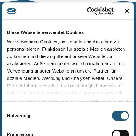
Naturpark Thüringer Schiefergebirge/Obere Saale
Wurzbacher Straße 16
Diese Webseite verwendet Cookies
07338 Leutenberg
Wir verwenden Cookies, um Inhalte und Anzeigen zu
personalisieren, Funktionen für soziale Medien anbieten
Telefon: 0361 573925090
zu können und die Zugriffe auf unsere Website zu
E-Mail: naturpark.schiefergebirge
@nnl.thueringen.de
analysieren. Außerdem geben wir Informationen zu Ihrer
Instagram
Verwendung unserer Website an unsere Partner für
soziale Medien, Werbung und Analysen weiter. Unsere
Partner führen diese Informationen möglicherweise mit
Kontakt
weiteren Daten zusammen, die Sie ihnen bereitgestellt
Newsletter bestellen
haben oder die sie im Rahmen Ihrer Nutzung der Dienste
gesammelt haben.
Infomaterial
Einwilligungsauswahl
Notwendig
Veranstaltungen
Projekte
Präferenzen