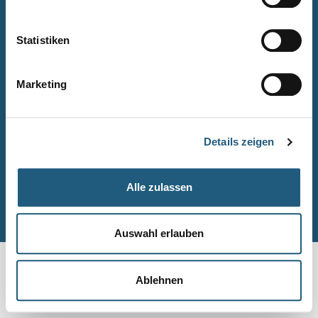
Naturpark-Quiz
Barrierefreiheitserklärung
Statistiken
Leichte Sprache
Suche
Marketing
Impressum
Datenschutz
Details zeigen
Sitemap
Alle zulassen
© Naturpark-Verwaltung 2026
Auswahl erlauben
Ablehnen