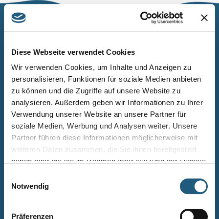
Naturpark Thüringer Schiefergebirge/Obere Saale
Wurzbacher Straße 16
Diese Webseite verwendet Cookies
07338 Leutenberg
Wir verwenden Cookies, um Inhalte und Anzeigen zu
personalisieren, Funktionen für soziale Medien anbieten
Telefon: 0361 573925090
zu können und die Zugriffe auf unsere Website zu
E-Mail: naturpark.schiefergebirge
@nnl.thueringen.de
analysieren. Außerdem geben wir Informationen zu Ihrer
Instagram
Verwendung unserer Website an unsere Partner für
soziale Medien, Werbung und Analysen weiter. Unsere
Partner führen diese Informationen möglicherweise mit
Kontakt
weiteren Daten zusammen, die Sie ihnen bereitgestellt
Newsletter bestellen
haben oder die sie im Rahmen Ihrer Nutzung der Dienste
gesammelt haben.
Infomaterial
Einwilligungsauswahl
Notwendig
Veranstaltungen
Projekte
Präferenzen