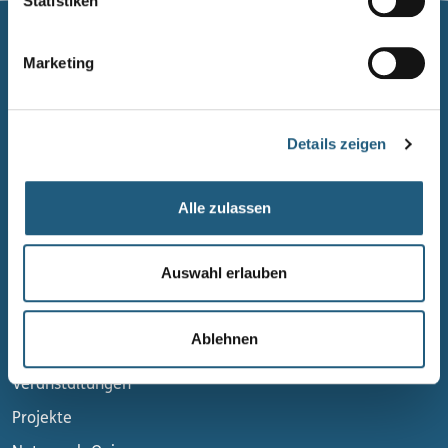
Statistiken
Marketing
Naturpark Thüringer Schiefergebirge/Obere Saale
Wurzbacher Straße 16
07338 Leutenberg
Details zeigen
Telefon: 0361 573925090
E-Mail: naturpark.schiefergebirge
@nnl.thueringen.de
Alle zulassen
Instagram
Auswahl erlauben
Kontakt
Newsletter bestellen
Ablehnen
Infomaterial
Veranstaltungen
Projekte