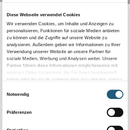
Diese Webseite verwendet Cookies
Unter dieser Rubrik erwarten Sie
Wir verwenden Cookies, um Inhalte und Anzeigen zu
folgende Inhalte:
personalisieren, Funktionen für soziale Medien anbieten
zu können und die Zugriffe auf unsere Website zu
analysieren. Außerdem geben wir Informationen zu Ihrer
Bildung für nachhaltige Entwicklung
Verwendung unserer Website an unsere Partner für
Zertifizierte Natur- und Landschaftsführer
soziale Medien, Werbung und Analysen weiter. Unsere
Angebote für Schulen und Kindergärten
Partner führen diese Informationen möglicherweise mit
Naturpark-Schulen
weiteren Daten zusammen, die Sie ihnen bereitgestellt
Naturpark-Kindergärten
haben oder die sie im Rahmen Ihrer Nutzung der Dienste
Naturpark-Quiz
gesammelt haben.
Einwilligungsauswahl
Fotowettbewerb
Notwendig
Präferenzen