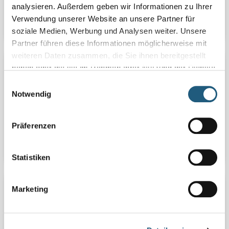
analysieren. Außerdem geben wir Informationen zu Ihrer
0361 573925097
Verwendung unserer Website an unsere Partner für
sandro.dittmar@nnl.thueringen.de
soziale Medien, Werbung und Analysen weiter. Unsere
Partner führen diese Informationen möglicherweise mit
weiteren Daten zusammen, die Sie ihnen bereitgestellt
Peggy Dubrow
haben oder die sie im Rahmen Ihrer Nutzung der Dienste
gesammelt haben.
Allgemeine Verwaltung
Einwilligungsauswahl
Notwendig
Präferenzen
0361 573925090
peggy.dubrow@nnl.thueringen.de
Statistiken
Heike Gögelein
Marketing
Bildung für nachhaltige Entwicklung