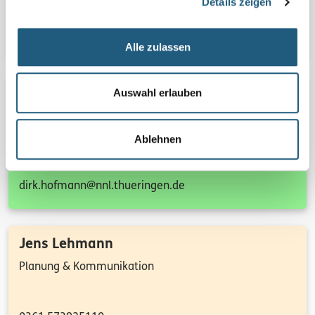
Details zeigen
0361 573925096
Heike.Gögelein@nnl.thueringen.de
Alle zulassen
Dirk Hofmann
Auswahl erlauben
Naturschutz & Landschaftspflege
Ablehnen
0361 573925101
dirk.hofmann@nnl.thueringen.de
Jens Lehmann
Planung & Kommunikation