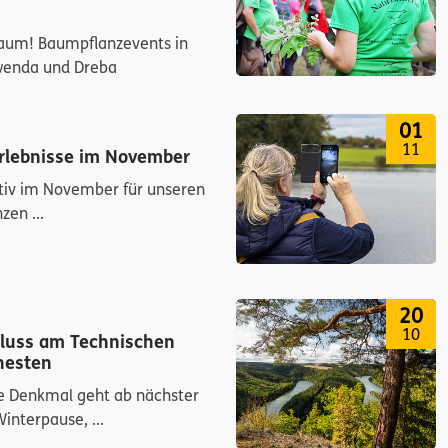
aum! Baumpflanzevents in
wenda und Dreba
01
11
rlebnisse im November
tiv im November für unseren
zen ...
20
10
luss am Technischen
hesten
e Denkmal geht ab nächster
interpause, ...