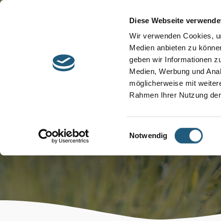
Start
Barrierefreiheit
Leichte Sprache
Diese Webseite verwende
Entdecken &
Besuchen &
Wir verwenden Cookies, um
Informieren
Genießen
Medien anbieten zu können
geben wir Informationen z
Medien, Werbung und Analy
möglicherweise mit weiter
Rahmen Ihrer Nutzung der
Neuigkeiten
Einwilligungsauswahl
Immer aktuell informiert
Notwendig