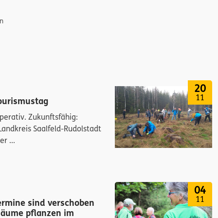
en
20
11
ourismustag
perativ. Zukunftsfähig:
andkreis Saalfeld-Rudolstadt
r ...
04
11
ermine sind verschoben
Bäume pflanzen im