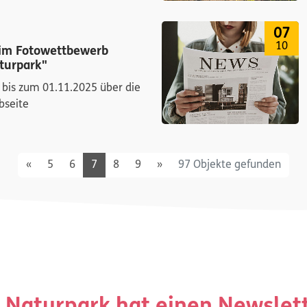
07
10
im Fotowettbewerb
turpark"
 bis zum 01.11.2025 über die
bseite
Previous
Next
«
5
6
7
8
9
»
97 Objekte gefunden