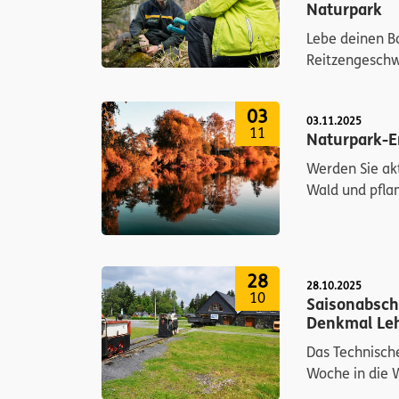
Naturpark
Lebe deinen B
Reitzengesch
03
03.11.2025
11
Naturpark-E
Werden Sie ak
Wald und pflan
28
28.10.2025
10
Saisonabsch
Denkmal Le
Das Technisch
Woche in die W