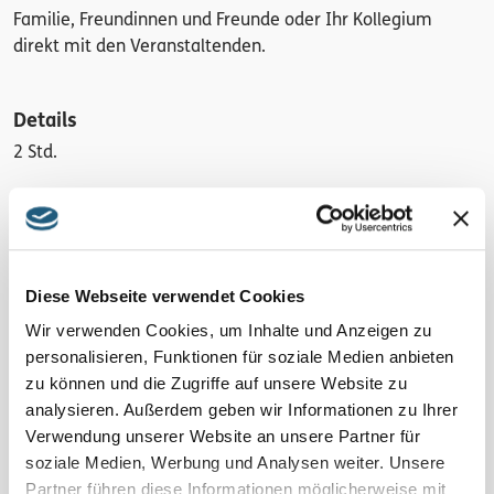
Familie, Freundinnen und Freunde oder Ihr Kollegium
direkt mit den Veranstaltenden.
Details
2 Std.
Region
Blaues Band und Thüringer Meer
Kosten pro Person
Diese Webseite verwendet Cookies
15 € inkl. Skript
Wir verwenden Cookies, um Inhalte und Anzeigen zu
personalisieren, Funktionen für soziale Medien anbieten
Anmeldung
zu können und die Zugriffe auf unsere Website zu
Ja, wichtig! Bitte melden Sie sich bei den Veranstaltenden
analysieren. Außerdem geben wir Informationen zu Ihrer
an! Hier erfahren Sie auch mögliche Änderungen. Ohne
Verwendung unserer Website an unsere Partner für
Anmeldungen finden einzelne Veranstaltungen nicht statt.
soziale Medien, Werbung und Analysen weiter. Unsere
Partner führen diese Informationen möglicherweise mit