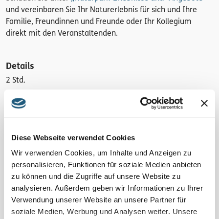
und vereinbaren Sie Ihr Naturerlebnis für sich und Ihre
Familie, Freundinnen und Freunde oder Ihr Kollegium
direkt mit den Veranstaltenden.
Details
2 Std.
Region
Blaues Band und Thüringer Meer
Diese Webseite verwendet Cookies
Kosten pro Person
Wir verwenden Cookies, um Inhalte und Anzeigen zu
15 € inkl. Skript
personalisieren, Funktionen für soziale Medien anbieten
zu können und die Zugriffe auf unsere Website zu
Anmeldung
analysieren. Außerdem geben wir Informationen zu Ihrer
Ja, wichtig! Bitte melden Sie sich bei den Veranstaltenden
Verwendung unserer Website an unsere Partner für
an! Hier erfahren Sie auch mögliche Änderungen. Ohne
soziale Medien, Werbung und Analysen weiter. Unsere
Anmeldungen finden einzelne Veranstaltungen nicht statt.