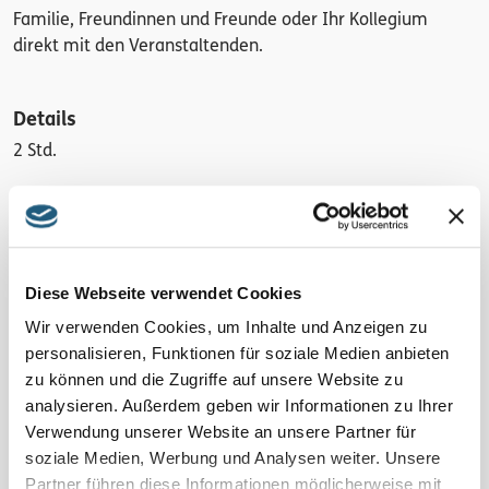
Familie, Freundinnen und Freunde oder Ihr Kollegium
direkt mit den Veranstaltenden.
Details
2 Std.
Region
Blaues Band und Thüringer Meer
Kosten pro Person
Diese Webseite verwendet Cookies
15 € inkl. Skript
Wir verwenden Cookies, um Inhalte und Anzeigen zu
personalisieren, Funktionen für soziale Medien anbieten
Anmeldung
zu können und die Zugriffe auf unsere Website zu
Ja, wichtig! Bitte melden Sie sich bei den Veranstaltenden
analysieren. Außerdem geben wir Informationen zu Ihrer
an! Hier erfahren Sie auch mögliche Änderungen. Ohne
Verwendung unserer Website an unsere Partner für
Anmeldungen finden einzelne Veranstaltungen nicht statt.
soziale Medien, Werbung und Analysen weiter. Unsere
Partner führen diese Informationen möglicherweise mit