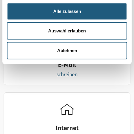
0176 22557871 | WhatsApp-Kanal: Kräutersine's
Alle zulassen
Kräuterwerkstatt
Auswahl erlauben
Ablehnen
E-Mail
schreiben
Internet