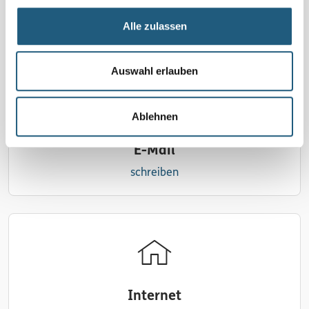
0176 22557871 | WhatsApp-Kanal: Kräutersine's
Alle zulassen
Kräuterwerkstatt
Auswahl erlauben
Ablehnen
E-Mail
schreiben
Internet