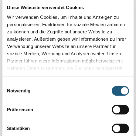
Termine
Diese Webseite verwendet Cookies
07.07.2026 • 09:00 Uhr
Wir verwenden Cookies, um Inhalte und Anzeigen zu
personalisieren, Funktionen für soziale Medien anbieten
Veranstaltung verpasst?
zu können und die Zugriffe auf unsere Website zu
Schauen Sie unter
„Naturpark-Erlebnisse und -Angebote“
analysieren. Außerdem geben wir Informationen zu Ihrer
und vereinbaren Sie Ihr Naturerlebnis für sich und Ihre
Verwendung unserer Website an unsere Partner für
Familie, Freundinnen und Freunde oder Ihr Kollegium
soziale Medien, Werbung und Analysen weiter. Unsere
direkt mit den Veranstaltenden.
Partner führen diese Informationen möglicherweise mit
weiteren Daten zusammen, die Sie ihnen bereitgestellt
haben oder die sie im Rahmen Ihrer Nutzung der Dienste
Details
gesammelt haben.
Einwilligungsauswahl
3 h | kostenlos | Familien | Gummistiefel mitbringen
Notwendig
Infos bei: Naturpark-Verwaltung | Wurzbacher Str. 16 |
07338 Leutenberg | 0361 573925090 |
naturpark.schiefergebirge@nnl.thueringen.de |
Präferenzen
www.thueringer-schiefergebirge-obere-saale.de
Statistiken
Region