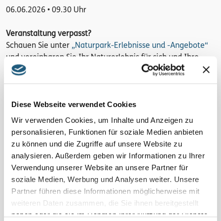
06.06.2026 • 09.30 Uhr
Veranstaltung verpasst?
Schauen Sie unter
„Naturpark-Erlebnisse und -Angebote“
und vereinbaren Sie Ihr Naturerlebnis für sich und Ihre
Familie, Freundinnen und Freunde oder Ihr Kollegium
direkt mit den Veranstaltenden.
Diese Webseite verwendet Cookies
Details
Wir verwenden Cookies, um Inhalte und Anzeigen zu
barrierefreier Zugang | 3 h | 5 km | auch für andere
personalisieren, Funktionen für soziale Medien anbieten
Termine/Orte buchbar
zu können und die Zugriffe auf unsere Website zu
analysieren. Außerdem geben wir Informationen zu Ihrer
Region
Verwendung unserer Website an unsere Partner für
Oberland mit besten Aussichten
soziale Medien, Werbung und Analysen weiter. Unsere
Partner führen diese Informationen möglicherweise mit
Kosten pro Person
weiteren Daten zusammen, die Sie ihnen bereitgestellt
haben oder die sie im Rahmen Ihrer Nutzung der Dienste
15 € | mit Verkostung 25 €