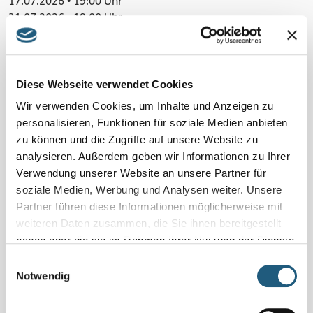
17.07.2026 • 19:00 Uhr
31.07.2026 • 19:00 Uhr
Veranstaltung verpasst?
Schauen Sie unter
„Naturpark-Erlebnisse und -Angebote“
Diese Webseite verwendet Cookies
und vereinbaren Sie Ihr Naturerlebnis für sich und Ihre
Familie, Freundinnen und Freunde oder Ihr Kollegium
Wir verwenden Cookies, um Inhalte und Anzeigen zu
direkt mit den Veranstaltenden.
personalisieren, Funktionen für soziale Medien anbieten
zu können und die Zugriffe auf unsere Website zu
analysieren. Außerdem geben wir Informationen zu Ihrer
Details
Verwendung unserer Website an unsere Partner für
1,5 h | 2 km | Skg: leicht | Sitzunterlage mitbringen | 10 € |
soziale Medien, Werbung und Analysen weiter. Unsere
weitere Termine online
Partner führen diese Informationen möglicherweise mit
weiteren Daten zusammen, die Sie ihnen bereitgestellt
Region
haben oder die sie im Rahmen Ihrer Nutzung der Dienste
Oberland mit besten Aussichten
gesammelt haben.
Einwilligungsauswahl
Notwendig
Kosten pro Person
10 Euro