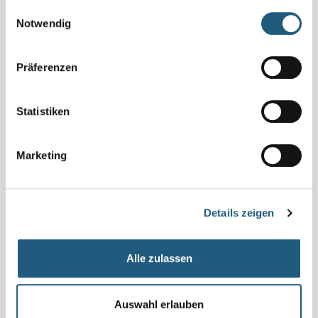
gesammelt haben.
Einwilligungsauswahl
naturpark.schiefergebirge@nnl.thueringen.de
Notwendig
zurück zur Liste
Präferenzen
Statistiken
Telefon
Marketing
0361 573925090
Details zeigen
Alle zulassen
E-Mail
Auswahl erlauben