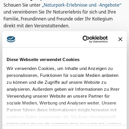
Schauen Sie unter
„Naturpark-Erlebnisse und -Angebote“
und vereinbaren Sie Ihr Naturerlebnis für sich und Ihre
Familie, Freundinnen und Freunde oder Ihr Kollegium
direkt mit den Veranstaltenden.
Region
Ursprung des Blauen Goldes
Diese Webseite verwendet Cookies
Kosten pro Person
Wir verwenden Cookies, um Inhalte und Anzeigen zu
personalisieren, Funktionen für soziale Medien anbieten
kostenfrei
zu können und die Zugriffe auf unsere Website zu
Anmeldung
analysieren. Außerdem geben wir Informationen zu Ihrer
Verwendung unserer Website an unsere Partner für
Ohne Anmeldung! Kommen Sie einfach dazu!
soziale Medien, Werbung und Analysen weiter. Unsere
Partner führen diese Informationen möglicherweise mit
Veranstalter*in
weiteren Daten zusammen, die Sie ihnen bereitgestellt
Naturpark-Verwaltung,
haben oder die sie im Rahmen Ihrer Nutzung der Dienste
Tel.: 0361 573925090,