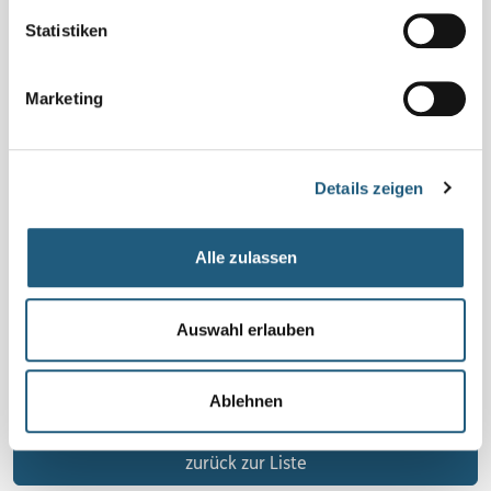
Tourdaten: Länge: 28 km insgesamt, Höhenmeter: 720 m
Statistiken
steigend, 480 m fallend, Schwierigkeit: mittel – schwer
Marketing
Kosten pro Person
kostenlos
Details zeigen
Anmeldung
Ja, wichtig! Bitte melden Sie sich bei den Veranstaltenden
Alle zulassen
an! Hier erfahren Sie auch mögliche Änderungen. Ohne
Anmeldungen finden einzelne Veranstaltungen nicht statt.
Auswahl erlauben
Veranstalter*in
Frankenwald Tourismus Service Center, Adolf-Kolping-Str.
Ablehnen
1, 96317 Kronach, zentrale@frankenwald-tourismus.de,
0926160150
zurück zur Liste