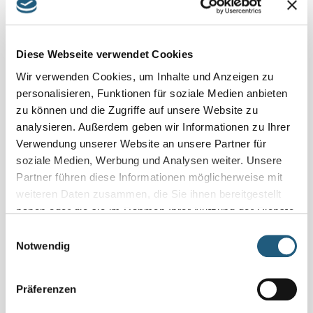
tourismus.de/willkommen/natur/gruenes-
band/erleben#/erlebnisse
#
Diese Webseite verwendet Cookies
Treffpunkt
Wir verwenden Cookies, um Inhalte und Anzeigen zu
Parkplatz unterhalb der Ködeltalsperre, Mauthaus 1, 96365
personalisieren, Funktionen für soziale Medien anbieten
Nordhalben
zu können und die Zugriffe auf unsere Website zu
analysieren. Außerdem geben wir Informationen zu Ihrer
Termine
Verwendung unserer Website an unsere Partner für
27.06.2025 • 11:00 Uhr
soziale Medien, Werbung und Analysen weiter. Unsere
Partner führen diese Informationen möglicherweise mit
Veranstaltung verpasst?
weiteren Daten zusammen, die Sie ihnen bereitgestellt
Schauen Sie unter
„Naturpark-Erlebnisse und -Angebote“
haben oder die sie im Rahmen Ihrer Nutzung der Dienste
und vereinbaren Sie Ihr Naturerlebnis für sich und Ihre
gesammelt haben.
Einwilligungsauswahl
Familie, Freundinnen und Freunde oder Ihr Kollegium
Notwendig
direkt mit den Veranstaltenden.
Präferenzen
Details