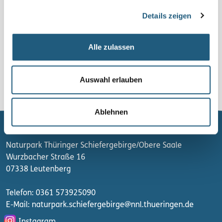
Details zeigen
Veranstalter*in
Diakoniestiftung Weimar Bad Lobenstein gGmbH,
Werkstätten Altengesees, Altengesees 29, 07368
Alle zulassen
Remptendorf | 036643 304230 |
zurück zur Liste
Auswahl erlauben
Ablehnen
Naturpark Thüringer Schiefergebirge/Obere Saale
Wurzbacher Straße 16
07338 Leutenberg
Telefon: 0361 573925090
E-Mail: naturpark.schiefergebirge
@nnl.thueringen.de
Instagram