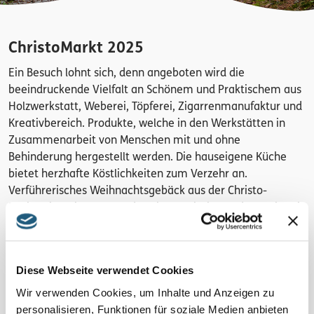
ChristoMarkt 2025
Ein Besuch lohnt sich, denn angeboten wird die
beeindruckende Vielfalt an Schönem und Praktischem aus
Holzwerkstatt, Weberei, Töpferei, Zigarrenmanufaktur und
Kreativbereich. Produkte, welche in den Werkstätten in
Zusammenarbeit von Menschen mit und ohne
Behinderung hergestellt werden. Die hauseigene Küche
bietet herzhafte Köstlichkeiten zum Verzehr an.
Verführerisches Weihnachtsgebäck aus der Christo-
Bäckerei sowie Käse- und Joghurtvariationen der Molkerei
können probiert und erworben werden.
Treffpunkt
Diese Webseite verwendet Cookies
Christiopherunshof, Werkstätten Altengesees, Altengesees
Wir verwenden Cookies, um Inhalte und Anzeigen zu
29, 07368 Remptendorf
personalisieren, Funktionen für soziale Medien anbieten