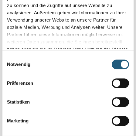
zu können und die Zugriffe auf unsere Website zu
Termine
analysieren. Außerdem geben wir Informationen zu Ihrer
Verwendung unserer Website an unsere Partner für
08.11.2025 • 11:00 Uhr
soziale Medien, Werbung und Analysen weiter. Unsere
Partner führen diese Informationen möglicherweise mit
Veranstaltung verpasst?
weiteren Daten zusammen, die Sie ihnen bereitgestellt
Schauen Sie unter
„Naturpark-Erlebnisse und -Angebote“
haben oder die sie im Rahmen Ihrer Nutzung der Dienste
und vereinbaren Sie Ihr Naturerlebnis für sich und Ihre
gesammelt haben.
Familie, Freundinnen und Freunde oder Ihr Kollegium
Einwilligungsauswahl
direkt mit den Veranstaltenden.
Notwendig
Präferenzen
Region
Oberland mit besten Aussichten
Statistiken
Kosten pro Person
Marketing
Anmeldung
Ohne Anmeldung! Kommen Sie einfach dazu!