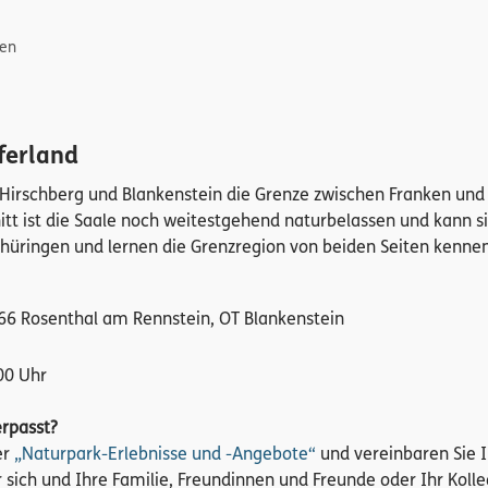
gen
ferland
n Hirschberg und Blankenstein die Grenze zwischen Franken und
t ist die Saale noch weitestgehend naturbelassen und kann si
Thüringen und lernen die Grenzregion von beiden Seiten kenne
366 Rosenthal am Rennstein, OT Blankenstein
00 Uhr
erpasst?
er
„Naturpark-Erlebnisse und -Angebote“
und vereinbaren Sie I
r sich und Ihre Familie, Freundinnen und Freunde oder Ihr Koll