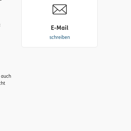
:
E-Mail
schreiben
e auch
cht