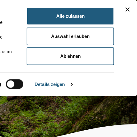
Alle zulassen
le
Auswahl erlauben
le
sie im
Ablehnen
g
Details zeigen