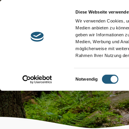
Start
Barrierefreiheit
Leichte Sprache
Diese Webseite verwende
Entdecken &
Besuchen &
Wir verwenden Cookies, um
Informieren
Genießen
Medien anbieten zu können
geben wir Informationen z
Medien, Werbung und Analy
möglicherweise mit weiter
Rahmen Ihrer Nutzung der
Veranstaltun
Einwilligungsauswahl
Notwendig