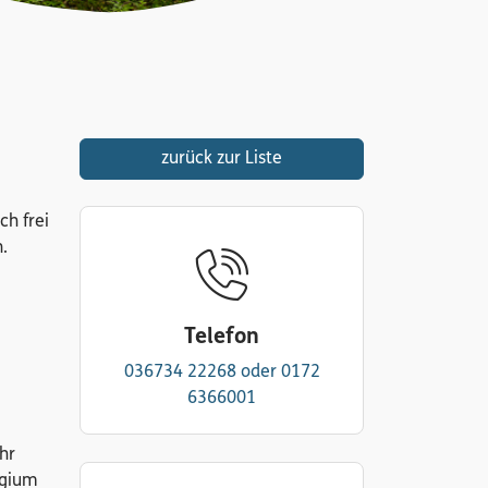
zurück zur Liste
ch frei
n.
Telefon
036734 22268 oder 0172
6366001
hr
egium