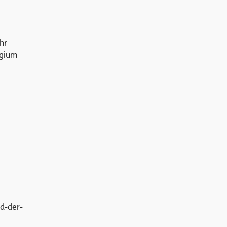
hr
egium
nd-der-