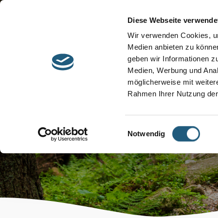
Start
Barrierefreiheit
Leichte Sprache
Diese Webseite verwende
Entdecken &
Besuchen &
Wir verwenden Cookies, um
Informieren
Genießen
Medien anbieten zu können
geben wir Informationen z
Medien, Werbung und Analy
möglicherweise mit weiter
Rahmen Ihrer Nutzung der
Veranstaltun
Einwilligungsauswahl
Notwendig