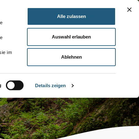
Alle zulassen
le
Auswahl erlauben
le
sie im
Ablehnen
g
Details zeigen