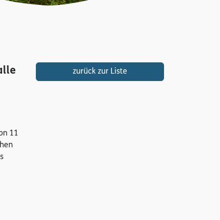
lle
zurück zur Liste
von 11
chen
s