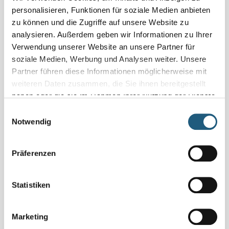
personalisieren, Funktionen für soziale Medien anbieten
Veranstaltung verpasst?
zu können und die Zugriffe auf unsere Website zu
Schauen Sie unter
„Naturpark-Erlebnisse und -Angebote“
analysieren. Außerdem geben wir Informationen zu Ihrer
und vereinbaren Sie Ihr Naturerlebnis für sich und Ihre
Verwendung unserer Website an unsere Partner für
Familie, Freundinnen und Freunde oder Ihr Kollegium
soziale Medien, Werbung und Analysen weiter. Unsere
direkt mit den Veranstaltenden.
Partner führen diese Informationen möglicherweise mit
weiteren Daten zusammen, die Sie ihnen bereitgestellt
Details
haben oder die sie im Rahmen Ihrer Nutzung der Dienste
gesammelt haben.
6 Std.
Einwilligungsauswahl
Notwendig
Region
Blaues Band und Thüringer Meer
Präferenzen
Kosten pro Person
Statistiken
89 €
Anmeldung
Marketing
Ja, wichtig! Bitte melden Sie sich bei den Veranstaltenden