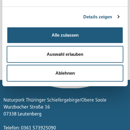
an! Hier erfahren Sie auch mögliche Änderungen. Ohne
Anmeldungen finden einzelne Veranstaltungen nicht statt.
Details zeigen
Veranstalter*in
Naturpark-Partner Fahrgastschifffahrt Hohenwarte GmbH,
Alle zulassen
An der Sperrmauer 1, 07338 Hohenwarte | 0170 2070025 |
info@fahrgastschiffahrt-hohenwarte.de
Auswahl erlauben
zurück zur Liste
Ablehnen
Naturpark Thüringer Schiefergebirge/Obere Saale
Wurzbacher Straße 16
07338 Leutenberg
Telefon: 0361 573925090